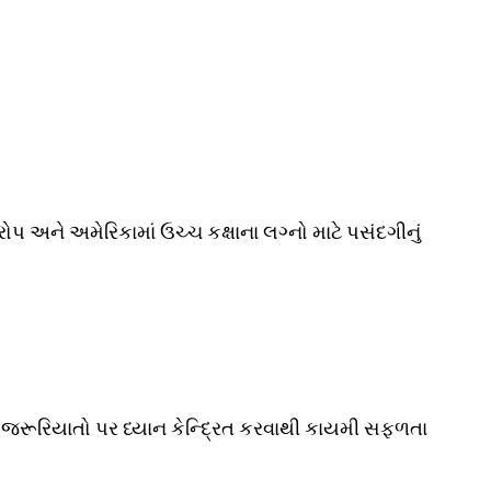
 અને અમેરિકામાં ઉચ્ચ કક્ષાના લગ્નો માટે પસંદગીનું
ને જરૂરિયાતો પર ધ્યાન કેન્દ્રિત કરવાથી કાયમી સફળતા