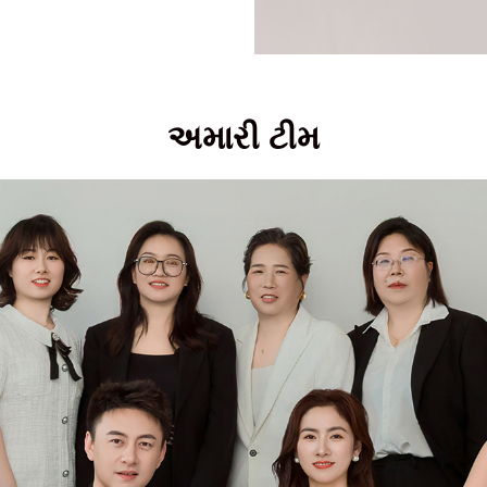
અમારી ટીમ