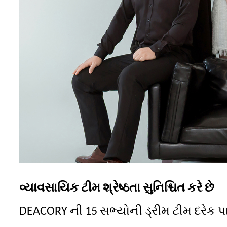
વ્યાવસાયિક ટીમ શ્રેષ્ઠતા સુનિશ્ચિત કરે છે
DEACORY ની 15 સભ્યોની ડ્રીમ ટીમ દરેક પાસા