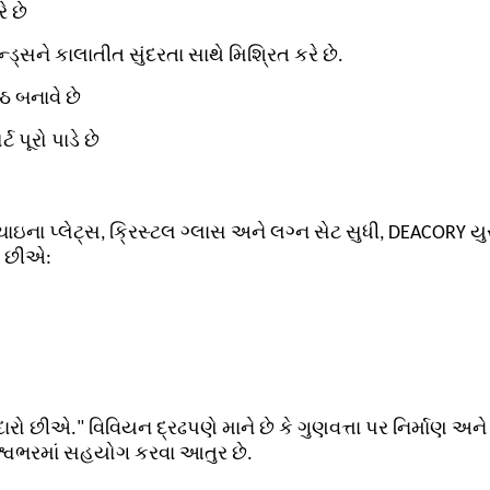
ે છે
ેન્ડ્સને કાલાતીત સુંદરતા સાથે મિશ્રિત કરે છે.
્ઠ બનાવે છે
પૂરો પાડે છે
 પ્લેટ્સ, ક્રિસ્ટલ ગ્લાસ અને લગ્ન સેટ સુધી, DEACORY યુરોપ
એ છીએ:
ારો છીએ." વિવિયન દ્રઢપણે માને છે કે ગુણવત્તા પર નિર્માણ અ
શ્વભરમાં સહયોગ કરવા આતુર છે.