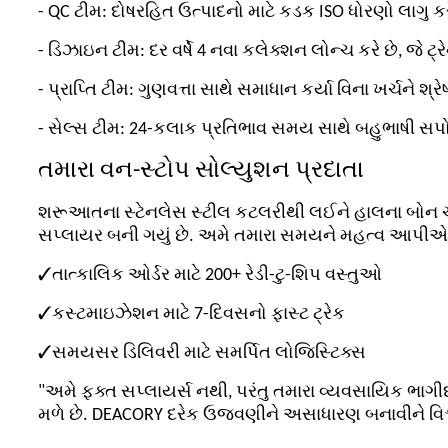
- QC ટીમ: દોષરહિત ઉત્પાદનો માટે કડક ISO ધોરણો લાગુ કર
- ડિઝાઇન ટીમ: દર વર્ષે 4 નવા કલેક્શન લોન્ચ કરે છે, જે ટ્ર
- પ્રાપ્તિ ટીમ: ગુણવત્તા સાથે સમાધાન કર્યા વિના ખર્ચને શ્રેષ
- સેલ્સ ટીમ: 24-કલાક પ્રતિભાવ સમય સાથે બહુભાષી સપોર્ટ 
તમારા વન-સ્ટોપ સોલ્યુશન પ્રદાતા
શરૂઆતના સ્ટેનલેસ સ્ટીલ કટલરીથી લઈને હાલના બોન ચાઇના
સપ્લાયર બની ગયું છે. અમે તમારા સમયને મહત્વ આપી
✓
તાત્કાલિક ઓર્ડર માટે 200+ રેડી-ટુ-શિપ વસ્તુઓ
✓
કસ્ટમાઇઝેશન માટે 7-દિવસનો ફાસ્ટ ટ્રેક
✓
સમયસર ડિલિવરી માટે સમર્પિત લોજિસ્ટિક્સ
"અમે ફક્ત સપ્લાયર્સ નથી, પરંતુ તમારા વ્યવસાયિક ભાગીદ
મળે છે. DEACORY દરેક ઉજવણીને અસાધારણ બનાવીને વિ