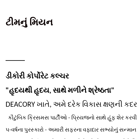
ટીમનું મિયન
ડીકોરી કોર્પોરેટ કલ્ચર
"હૃદયથી હૃદય, સાથે મળીને શ્રેષ્ઠતા"
DEACORY ખાતે, અમે દરેક વિકાસ ક્ષણની કદ
કૌટુંબિક ક્રિસમસ પાર્ટીઓ - પ્રિયજનો સાથે હૂંફ શેર કરવી
૫-વર્ષના પુરસ્કારો - અમારી સફરના વફાદાર સભ્યોનું સન્માન