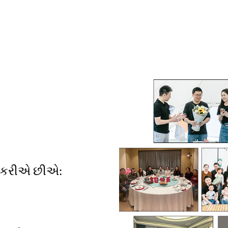
ર કરીએ છીએ: