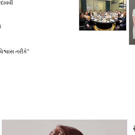
દાવવી
ો
વિશ્વાસ તરીકે"