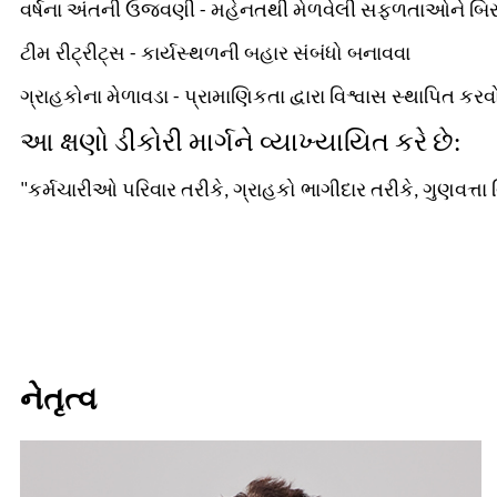
વર્ષના અંતની ઉજવણી - મહેનતથી મેળવેલી સફળતાઓને બિર
ટીમ રીટ્રીટ્સ - કાર્યસ્થળની બહાર સંબંધો બનાવવા
ગ્રાહકોના મેળાવડા - પ્રામાણિકતા દ્વારા વિશ્વાસ સ્થાપિત કરવ
આ ક્ષણો ડીકોરી માર્ગને વ્યાખ્યાયિત કરે છે:
"કર્મચારીઓ પરિવાર તરીકે, ગ્રાહકો ભાગીદાર તરીકે, ગુણવત્તા 
નેતૃત્વ