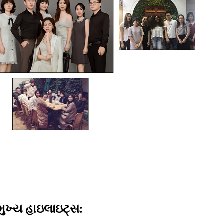
મુખ્ય હાઇલાઇટ્સ: