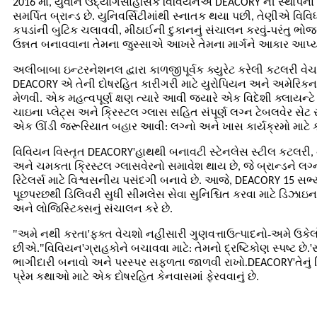
2016 માં, યુવાન ઉદ્યોગસાહસિક વિવિયનએ DEACORY ની સ્થાપના કરી,
સમર્પિત બ્રાન્ડ છે. યુનિવર્સિટીમાંથી સ્નાતક થયા પછી, તેણીએ વિ
-
કપડાંની બુટિક ચલાવવી, મીઠાઈની દુકાનનું સંચાલન કરવું
પરંતુ ભોજ
ઉન્નત બનાવવાના તેમના જુસ્સાએ આખરે તેમના માર્ગને આકાર આપ્ય
અલીબાબા ઇન્ટરનેશનલ દ્વારા કાળજીપૂર્વક ક્યુરેટ કરેલી કટલરી વ
DEACORY એ તેની દોષરહિત કારીગરી માટે યુરોપિયન અને અમેર
મેળવી. એક મહત્વપૂર્ણ ક્ષણ ત્યારે આવી જ્યારે એક વિદેશી ક્લાયન્ટે 
ચાઇના પ્લેટ્સ અને ક્રિસ્ટલ ગ્લાસ સહિત સંપૂર્ણ લગ્ન ટેબલવેર સે
એક ઊંડી જરૂરિયાત બહાર આવી: લગ્નો અને ખાસ કાર્યક્રમો માટે કાર્
'
વિવિયન વિસ્તૃત DEACORY
હાથથી બનાવટી સ્ટેનલેસ સ્ટીલ કટલરી, 
અને ચમકતા ક્રિસ્ટલ ગ્લાસવેરનો સમાવેશ થાય છે, જે બ્રાન્ડને
રિટેલર્સ માટે વિશ્વસનીય પસંદગી બનાવે છે. આજે, DEACORY 15 સભ્યોન
પૂછપરછથી ડિલિવરી સુધી સીમલેસ સેવા સુનિશ્ચિત કરવા માટે ડિઝાઇન,
અને લોજિસ્ટિક્સનું સંચાલન કરે છે.
"
'
-
અમે નથી કરતા
ફક્ત વેચશો નહીં
સારી ગુણવત્તા
ઉત્પાદનો
અમે ઉકેલ
"
'
'
છીએ.
વિવિયન
ગ્રાહકોને બચાવવા માટે: તેમનો દ્રષ્ટિકોણ સ્પષ્ટ છે.
'
ભાગીદારી બનાવો અને પરસ્પર સફળતા જાળવી રાખો.DEACORY
તેનુ
પ્રેમ કથાઓ માટે એક દોષરહિત કેનવાસમાં ફેરવવાનું છે.