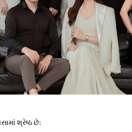
માં શ્રેષ્ઠ છે: