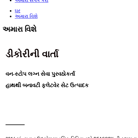
અમારો સંપર્ક કરો
ઘર
અમારા વિશે
અમારા વિશે
ડીકોરીની વાર્તા
વન-સ્ટોપ લગ્ન સેવા પુરવઠોકર્તા
હાથથી બનાવટી ફ્લેટવેર સેટ ઉત્પાદક