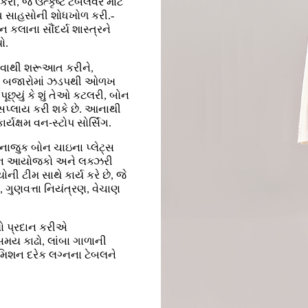
 જે ઉત્કૃષ્ટ ટેબલવેર માટે
-
વિધ સાહસોની શોધખોળ કરી.
ન કલાના સૌંદર્ય શાસ્ત્રને
ો.
ેચવાથી શરૂઆત કરીને,
િકન બજારોમાં ઝડપથી ઓળખ
પૂછ્યું કે શું તેઓ કટલરી, બોન
ટ સપ્લાય કરી શકે છે. આનાથી
યક્ષમ વન-સ્ટોપ સોર્સિંગ.
નાજુક બોન ચાઇના પ્લેટ્સ
 લગ્ન આયોજકો અને લક્ઝરી
ી ટીમ સાથે કાર્ય કરે છે, જે
 ગુણવત્તા નિયંત્રણ, વેચાણ
ો પ્રદાન કરીએ
સમય કાઢો, લાંબા ગાળાની
ં મિશન દરેક લગ્નના ટેબલને