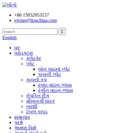
+86 15052953157
vivian@liouchina.com
English
ઘર
પ્રોડક્ટ્સ
ફ્લેટવેર
પ્લેટ
બોન ચાઇના પ્લેટ
કાચની પ્લેટ
કાચનો કપ
સ્પષ્ટ વાઇન ગ્લાસ
રંગીન વાઇન ગ્લાસ
નેપકિન રીંગ
મીણબત્તી ધારક
ખુરશી
ટેબલ કાપડ
સમાચાર
પ્રશ્નો
અમારા વિશે